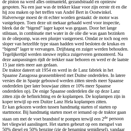
de piston na werd alles ontmanteld, gezandstraald en opnieuw
gespoten. Na een jaar was de trekker klaar voor zijn eerste rit en die
hij zou maken op het treffen van André Bert in Oostwinkel.
Halverwege moest de rit echter worden gestaakt: de motor was
vastgelopen. Toen deze uit mekaar gehaald werd voor inspectie,
bleek dat de “bigend” lager kapot was gegaan. Door het lange
stilstaan, in combinatie met water in de olie die was gaan bezinken
in de oliepomp, was een plunjer vastgeroest. Omdat ze toch nog een
sloper van hetzelfde type staan hadden werd besloten de krukas en
“bigend” lager te vervangen. Drijfstang en zuiger werden behouden.
Tegelijkertijd werden nieuwe replica zuigerveren gemonteerd. Na
deze aanpassingen rijdt de trekker naar behoren en werd er de laatste
15 jaar niets meer aan gedaan.
De traktor dateert uit 1954 en werd in de Lanz fabriek in het
Spaanse Zaragossa geassembleerd met Duitse onderdelen. In latere
versies die in Spanje gebouwd werden zitten steeds meer Spaanse
onderdelen (per later bouwjaar zitten er 10% meer Spaanse
onderdelen op). De enige Spaanse onderdelen die op deze Lanz
zitten zijn de hefinrichting en de koplampen. De koplampen zijn in
koper terwijl op een Duitze Lanz Hela koplampen zitten.
Er kan gekozen worden tussen handmatig starten of starten op
startmotor. Bij handmatig starten moet er iemand op de traktor gaan
de
staan om met de voet brandstof te pompen terwijl een 2
persoon
het vliegwiel aanslingert. Het starten gebeurt op een mengsel van
50% diesel en 50% benzine (zie de benaming semidiesel), vandaar