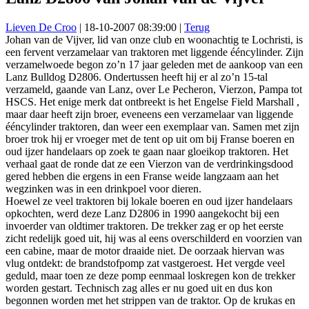
Lieven De Croo
|
18-10-2007 08:39:00
|
Terug
Jo
han van de Vijver, lid van onze club en woonachtig te Lochristi, is
een fervent verzamelaar van traktoren met liggende ééncylinder. Zijn
verzamelwoede begon zo’n 17 jaar geleden met de aankoop van een
Lanz Bulldog D2806. Ondertussen heeft hij er al zo’n 15-tal
verzameld, gaande van Lanz, over Le Pecheron, Vierzon, Pampa tot
HSCS. Het enige merk dat ontbreekt is het Engelse Field Marshall ,
maar daar heeft zijn broer, eveneens een verzamelaar van liggende
ééncylinder traktoren, dan weer een exemplaar van. Samen met zijn
broer trok hij er vroeger met de tent op uit om bij Frans
e boeren en
oud ijzer handelaars op zoek te gaan naar gloeikop traktoren. Het
verhaal gaat de ronde dat ze een Vierzon van de verdrinkingsdood
gered hebben die ergens in een
Frans
e weide langzaam aan het
wegzinken was in een drinkpoel voor dieren.
Hoewel ze veel traktoren bij lokale boeren en oud ijzer handelaars
opkochten, werd deze Lanz D2806 in 1990 aangekocht bij een
invoerder van oldtimer traktoren. De trekker zag er op het eerste
zicht redelijk goed uit, hij was al eens overschilderd en voorzien van
een cabine, maar de motor draaide niet. De oorzaak hiervan was
vlug ontdekt: de brandstofpomp zat vastgeroest. Het vergde veel
geduld, maar toen ze deze pomp eenmaal loskregen kon de trekker
worden gestart. Technisch zag alles er nu goed uit en dus kon
begonnen worden met het strippen van de traktor. Op de krukas en