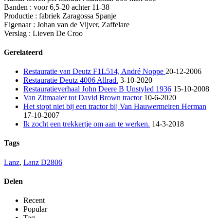
Banden : voor 6,5-20 achter 11-38
Productie : fabriek Zaragossa Spanje
Eigenaar : Jo
han van de Vijver, Zaffelare
Verslag : Lieven De Croo
Gerelateerd
Restauratie van Deutz F1L514, André Noppe
20-12-2006
Restauratie Deutz 4006 Allrad.
3-10-2020
Restauratieverhaal John Deere B Unstyled 1936
15-10-2008
Van Zitmaaier tot David Brown tractor
10-6-2020
Het stopt niet bij een tractor bij Van Hauwermeiren Herman
17-10-2007
Ik zocht een trekkertje om aan te werken.
14-3-2018
Tags
Lanz
,
Lanz D2806
Delen
Recent
Popular
Tag