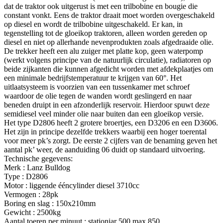
dat de traktor ook uitgerust is met een trilbobine en bougie die
constant vonkt. Eens de traktor draait moet worden overgeschakeld
op diesel en wordt de trilbobine uitgeschakeld. Er kan, in
tegenstelling tot de gloeikop traktoren, alleen worden gereden op
diesel en niet op allerhande nevenprodukten zoals afgedraaide olie.
De trekker heeft een alu zuiger met platte kop, geen waterpomp
(werkt volgens principe van de natuurlijk circulatie), radiatoren op
beide zijkanten die kunnen afgedicht worden met afdekplaatjes om
een minimale bedrijfstemperatuur te krijgen van 60°. Het
uitlaatsysteem is voorzien van een tussenkamer met schroef
waardoor de olie tegen de wanden wordt geslingerd en naar
beneden druipt in een afzonderlijk reservoir. Hierdoor spuwt deze
semidiesel veel minder olie naar buiten dan een gloeikop versie.
Het type D2806 heeft 2 grotere broertjes, een D3206 en een D3606.
Het zijn in principe dezelfde trekkers waarbij een hoger toerental
voor meer pk’s zorgt. De eerste 2 cijfers van de benaming geven het
aantal pk’ weer, de aanduiding 06 duidt op standaard uitvoering.
Technische gegevens:
Merk : Lanz Bulldog
Type : D2806
Motor : liggende ééncylinder diesel 3710cc
Vermogen : 28pk
Boring en slag : 150x210mm
Gewicht : 2500kg
Aantal toeren per minuut : stationiar 500 max 850