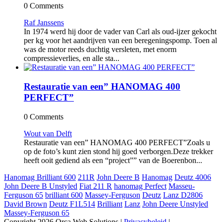
0 Comments
Raf Janssens
In 1974 werd hij door de vader van Carl als oud-ijzer gekocht
per kg voor het aandrijven van een beregeningspomp. Toen al
was de motor reeds duchtig versleten, met enorm
compressieverlies, en alle sta...
Restauratie van een” HANOMAG 400
PERFECT”
0 Comments
Wout van Delft
Restauratie van een” HANOMAG 400 PERFECT”Zoals u
op de foto’s kunt zien stond hij goed verborgen.Deze trekker
heeft ooit gediend als een “project”” van de Boerenbon...
Hanomag Brilliant 600
211R
John Deere B
Hanomag
Deutz 4006
John Deere B Unstyled
Fiat 211 R
hanomag Perfect
Masseu-
Ferguson 65
brilliant 600
Massey-Ferguson
Deutz
Lanz D2806
David Brown
Deutz F1L514
Brilliant
Lanz
John Deere Unstyled
Massey-Ferguson 65
Copyright 2026 Orca Web Solutions
|
Privacybeleid
|