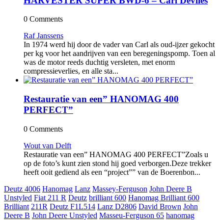
HARVESTER SUPER BWD-6 – Carl Devlies
0 Comments
Raf Janssens
In 1974 werd hij door de vader van Carl als oud-ijzer gekocht
per kg voor het aandrijven van een beregeningspomp. Toen al
was de motor reeds duchtig versleten, met enorm
compressieverlies, en alle sta...
Restauratie van een” HANOMAG 400
PERFECT”
0 Comments
Wout van Delft
Restauratie van een” HANOMAG 400 PERFECT”Zoals u
op de foto’s kunt zien stond hij goed verborgen.Deze trekker
heeft ooit gediend als een “project”” van de Boerenbon...
Deutz 4006
Hanomag
Lanz
Massey-Ferguson
John Deere B
Unstyled
Fiat 211 R
Deutz
brilliant 600
Hanomag Brilliant 600
Brilliant
211R
Deutz F1L514
Lanz D2806
David Brown
John
Deere B
John Deere Unstyled
Masseu-Ferguson 65
hanomag