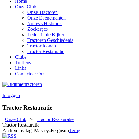
Home
Onze Club
Onze Tractoren
Onze Evenementen
Nieuws Historiek
Zoekertjes
Leden in de Kijker
Tractoren Geschiedenis
Tractor Iconen
Tractor Restauratie
Clubs
Treffens
Links
Contacteer Ons
|
Inloggen
Tractor Restauratie
Onze Club
>
Tractor Restauratie
Tractor Restauratie
Archive by tag:
Massey-Ferguson
Terug