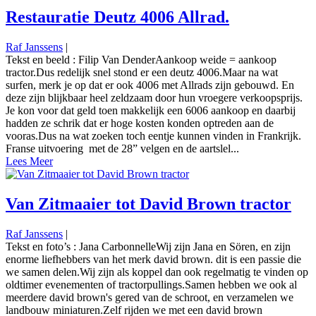
Restauratie Deutz 4006 Allrad.
Raf Janssens
|
Tekst en beeld : Filip Van DenderAankoop weide = aankoop
tractor.Dus redelijk snel stond er een deutz 4006.Maar na wat
surfen, merk je op dat er ook 4006 met Allrads zijn gebouwd. En
deze zijn blijkbaar heel zeldzaam door hun vroegere verkoopsprijs.
Je kon voor dat geld toen makkelijk een 6006 aankoop en daarbij
hadden ze schrik dat er hoge kosten konden optreden aan de
vooras.Dus na wat zoeken toch eentje kunnen vinden in Frankrijk.
Franse uitvoering met de 28” velgen en de aartslel...
Lees Meer
Van Zitmaaier tot David Brown tractor
Raf Janssens
|
Tekst en foto’s : Jana CarbonnelleWij zijn Jana en Sören, en zijn
enorme liefhebbers van het merk david brown. dit is een passie die
we samen delen.Wij zijn als koppel dan ook regelmatig te vinden op
oldtimer evenementen of tractorpullings.Samen hebben we ook al
meerdere david brown's gered van de schroot, en verzamelen we
landbouw miniaturen.Zelf rijden we met een david brown