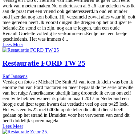
Verslag en Foto's : Herman Van Hauwermeiren Ik ga er toch eens
werk van moeten maken.Nu ondertussen al 5 a6 jaar geleden was ik
aan de praat met een vriend ook geinteresseerd.in oud en minder
oud ijzer dat nog kon bollen. Hij verzameld zowat alles waar hij ooit
mee gereden heeft .Ik vooral dingen die dreigen op het oud-ijzer te
belande.Zo stond er in zijn, nog aan te leggen, tuin een oude
Renault Goelette volledig te verkommeren.Eentje met een beetje
geschiedenis. Het was immers é...
Lees Meer
Restauratie FORD TW 25
Raf Janssens
|
Verslag en foto's : Michaël De Smit Al van toen ik klein was ben ik
enorme fan van Ford tractoren en meer bepaald de tw serie omwille
van het ruige Amerikaanse uiterlijk lang droomde ik ervan om zelf
een tw te hebben waneer ik plots in maart 2017 in Nederland een
hoopje oud ijzer tegen kwam dat verdacht veel op een tw25 leek.
Het was een tw25 met 6000u op de teller die altijd dienst heeft
gedaan op het strand in IJmuiden voor het vervoeren van zand dit
heeft duidelijk sporen nagela...
Lees Meer