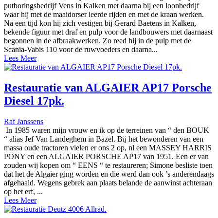
putboringsbedrijf Vens in Kalken met daarna bij een loonbedrijf
waar hij met de maaidorser leerde rijden en met de kraan werken.
Na een tijd kon hij zich vestigen bij Gerard Baetens in Kalken,
bekende figuur met draf en pulp voor de landbouwers met daarnaast
begonnen in de afbraakwerken. Zo reed hij in de pulp met de
Scania-Vabis 110 voor de ruwvoeders en daarna...
Lees Meer
Restauratie van ALGAIER AP17 Porsche
Diesel 17pk.
Raf Janssens
|
In 1985 waren mijn vrouw en ik op de terreinen van “ den BOUK
“ alias Jef Van Landeghem in Bazel. Bij het bewonderen van een
massa oude tractoren vielen er ons 2 op, nl een MASSEY HARRIS
PONY en een ALGAIER PORSCHE AP17 van 1951. Een er van
zouden wij kopen om “ EENS “ te restaureren; Simone besliste toen
dat het de Algaier ging worden en die werd dan ook ’s anderendaags
afgehaald. Wegens gebrek aan plaats belande de aanwinst achteraan
op het erf, ...
Lees Meer