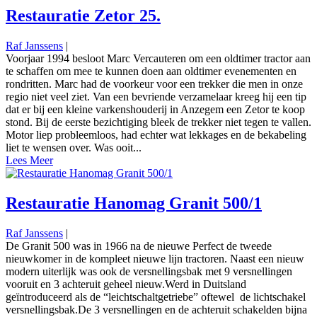
Restauratie Zetor 25.
Raf Janssens
|
Voorjaar 1994 besloot Marc Vercauteren om een oldtimer tractor aan
te schaffen om mee te kunnen doen aan oldtimer evenementen en
rondritten. Marc had de voorkeur voor een trekker die men in onze
regio niet veel ziet. Van een bevriende verzamelaar kreeg hij een tip
dat er bij een kleine varkenshouderij in Anzegem een Zetor te koop
stond. Bij de eerste bezichtiging bleek de trekker niet tegen te vallen.
Motor liep probleemloos, had echter wat lekkages en de bekabeling
liet te wensen over. Was ooit...
Lees Meer
Restauratie Hanomag Granit 500/1
Raf Janssens
|
De Granit 500 was in 1966 na de nieuwe Perfect de tweede
nieuwkomer in de kompleet nieuwe lijn tractoren. Naast een nieuw
modern uiterlijk was ook de versnellingsbak met 9 versnellingen
vooruit en 3 achteruit geheel nieuw.Werd in Duitsland
geïntroduceerd als de “leichtschaltgetriebe” oftewel de lichtschakel
versnellingsbak.De 3 versnellingen en de achteruit schakelden bijna