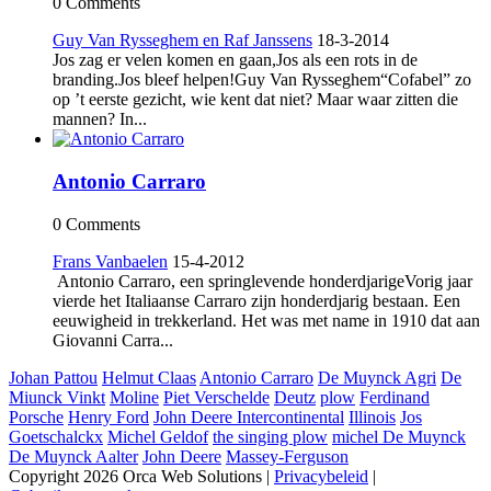
0 Comments
Guy Van Rysseghem en Raf Janssens
18-3-2014
Jos zag er velen komen en gaan,Jos als een rots in de
branding.Jos bleef helpen!Guy Van Rysseghem“Cofabel” zo
op ’t eerste gezicht, wie kent dat niet? Maar waar zitten die
mannen? In...
Antonio Carraro
0 Comments
Frans Vanbaelen
15-4-2012
Antonio Carraro, een springlevende honderdjarigeVorig jaar
vierde het Italiaanse Carraro zijn honderdjarig bestaan. Een
eeuwigheid in trekkerland. Het was met name in 1910 dat aan
Giovanni Carra...
Johan Pattou
Helmut Claas
Antonio Carraro
De Muynck Agri
De
Miunck Vinkt
Moline
Piet Verschelde
Deutz
plow
Ferdinand
Porsche
Henry Ford
John Deere Intercontinental
Illinois
Jos
Goetschalckx
Michel Geldof
the singing plow
michel De Muynck
De Muynck Aalter
John Deere
Massey-Ferguson
Copyright 2026 Orca Web Solutions
|
Privacybeleid
|