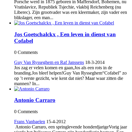
Porsche werd in 1875 geboren in Maffersdorf, Bohemen, nu
Vra­tislavice, Republiek Tsjechie, vlakbij Reichenberg (nu
Liberec). Zijn grootvader was een kleermaker, zijn vader een
blikslager, een man...
Jos Goetschalckx , Een leven in dienst van
Cofabel
0 Comments
Guy Van Rysseghem en Raf Janssens
18-3-2014
Jos zag er velen komen en gaan,Jos als een rots in de
branding.Jos bleef helpen!Guy Van Rysseghem“Cofabel” zo
op ’t eerste gezicht, wie kent dat niet? Maar waar zitten die
mannen? In...
Antonio Carraro
0 Comments
Frans Vanbaelen
15-4-2012
Antonio Carraro, een springlevende honderdjarigeVorig jaar