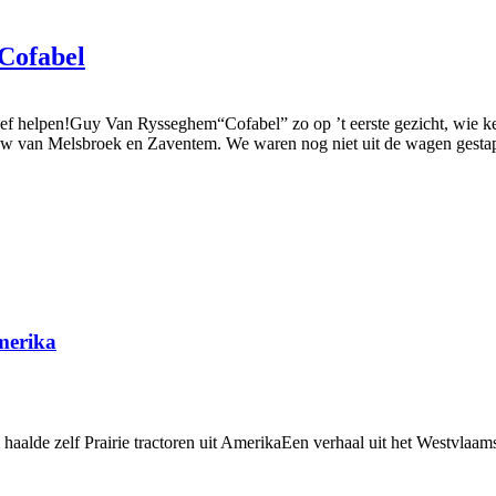
 Cofabel
bleef helpen!Guy Van Rysseghem“Cofabel” zo op ’t eerste gezicht, wie k
duw van Melsbroek en Zaventem. We waren nog niet uit de wagen gestapt
Amerika
haalde zelf Prairie tractoren uit AmerikaEen verhaal uit het Westvla