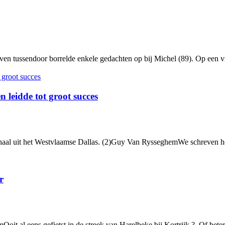
en tussendoor borrelde enkele gedachten op bij Michel (89). Op een 
leidde tot groot succes
aal uit het Westvlaamse Dallas. (2)Guy Van RysseghemWe schreven het 
r
it al eens gefietst in de streek van Harelbeke bij Kortrijk ? Of beter 