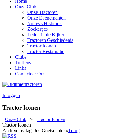
Home
Onze Club
Onze Tractoren
Onze Evenementen
Nieuws Historiek
Zoekertjes
Leden in de Kijker
Tractoren Geschiedenis
Tractor Iconen
Tractor Restauratie
Clubs
Treffens
Links
Contacteer Ons
|
Inloggen
Tractor Iconen
Onze Club
>
Tractor Iconen
Tractor Iconen
Archive by tag:
Jos Goetschalckx
Terug