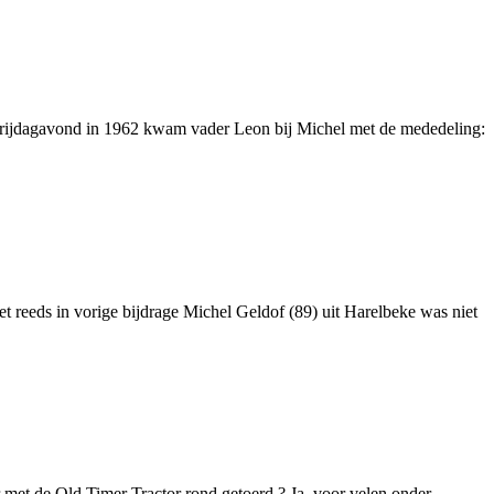
vrijdagavond in 1962 kwam vader Leon bij Michel met de mededeling:
reeds in vorige bijdrage Michel Geldof (89) uit Harelbeke was niet
met de Old Timer Tractor rond getoerd ? Ja, voor velen onder ...