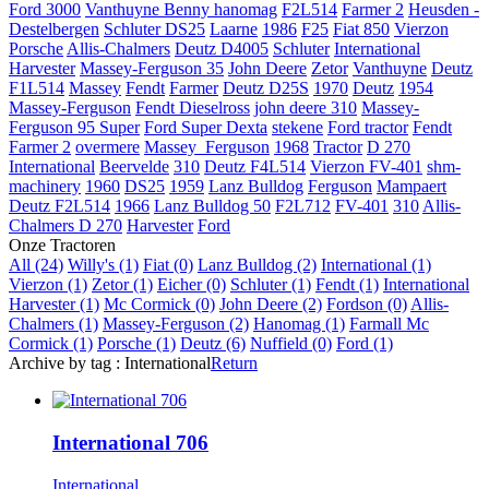
Ford 3000
Vanthuyne Benny
hanomag
F2L514
Farmer 2
Heusden -
Destelbergen
Schluter DS25
Laarne
1986
F25
Fiat 850
Vierzon
Porsche
Allis-Chalmers
Deutz D4005
Schluter
International
Harvester
Massey-Ferguson 35
John Deere
Zetor
Vanthuyne
Deutz
F1L514
Massey
Fendt
Farmer
Deutz D25S
1970
Deutz
1954
Massey-Ferguson
Fendt Dieselross
john deere 310
Massey-
Ferguson 95 Super
Ford Super Dexta
stekene
Ford tractor
Fendt
Farmer 2
overmere
Massey_Ferguson
1968
Tractor
D 270
International
Beervelde
310
Deutz F4L514
Vierzon FV-401
shm-
machinery
1960
DS25
1959
Lanz Bulldog
Ferguson
Mampaert
Deutz F2L514
1966
Lanz Bulldog 50
F2L712
FV-401
310
Allis-
Chalmers D 270
Harvester
Ford
Onze Tractoren
All (24)
Willy's (1)
Fiat (0)
Lanz Bulldog (2)
International (1)
Vierzon (1)
Zetor (1)
Eicher (0)
Schluter (1)
Fendt (1)
International
Harvester (1)
Mc Cormick (0)
John Deere (2)
Fordson (0)
Allis-
Chalmers (1)
Massey-Ferguson (2)
Hanomag (1)
Farmall Mc
Cormick (1)
Porsche (1)
Deutz (6)
Nuffield (0)
Ford (1)
Archive by tag :
International
Return
International 706
International