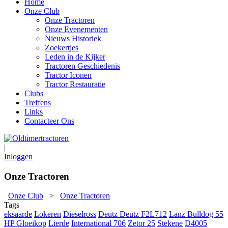
Home
Onze Club
Onze Tractoren
Onze Evenementen
Nieuws Historiek
Zoekertjes
Leden in de Kijker
Tractoren Geschiedenis
Tractor Iconen
Tractor Restauratie
Clubs
Treffens
Links
Contacteer Ons
|
Inloggen
Onze Tractoren
Onze Club
>
Onze Tractoren
Tags
eksaarde
Lokeren
Dieselross
Deutz
Deutz F2L712
Lanz Bulldog 55
HP Gloeikop
Lierde
International 706
Zetor 25
Stekene
D4005