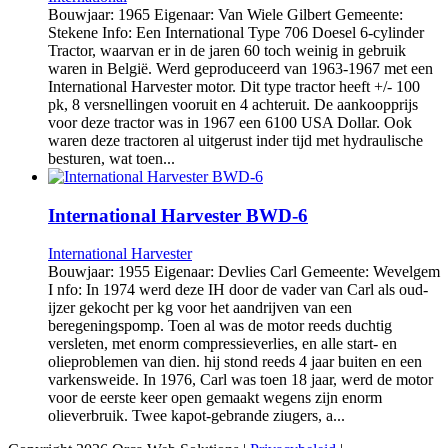
Bouwjaar: 1965 Eigenaar: Van Wiele Gilbert Gemeente:
Stekene Info: Een International Type 706 Doesel 6-cylinder
Tractor, waarvan er in de jaren 60 toch weinig in gebruik
waren in België. Werd geproduceerd van 1963-1967 met een
International Harvester motor. Dit type tractor heeft +/- 100
pk, 8 versnellingen vooruit en 4 achteruit. De aankoopprijs
voor deze tractor was in 1967 een 6100 USA Dollar. Ook
waren deze tractoren al uitgerust inder tijd met hydraulische
besturen, wat toen...
International Harvester BWD-6
International Harvester
Bouwjaar: 1955 Eigenaar: Devlies Carl Gemeente: Wevelgem
I nfo: In 1974 werd deze IH door de vader van Carl als oud-
ijzer gekocht per kg voor het aandrijven van een
beregeningspomp. Toen al was de motor reeds duchtig
versleten, met enorm compressieverlies, en alle start- en
olieproblemen van dien. hij stond reeds 4 jaar buiten en een
varkensweide. In 1976, Carl was toen 18 jaar, werd de motor
voor de eerste keer open gemaakt wegens zijn enorm
olieverbruik. Twee kapot-gebrande ziugers, a...