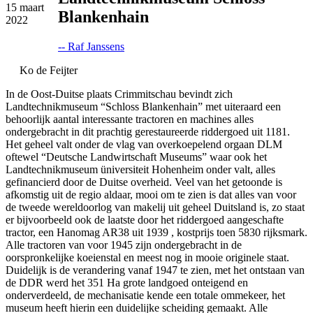
15
maart
Blankenhain
2022
-- Raf Janssens
Ko de Feijter
In de Oost-Duitse plaats Crimmitschau bevindt zich
Landtechnikmuseum “Schloss Blankenhain” met uiteraard een
behoorlijk aantal interessante tractoren en machines alles
ondergebracht in dit prachtig gerestaureerde riddergoed uit 1181.
Het geheel valt onder de vlag van overkoepelend orgaan DLM
oftewel “Deutsche Landwirtschaft Museums” waar ook het
Landtechnikmuseum üniversiteit Hohenheim onder valt, alles
gefinancierd door de Duitse overheid. Veel van het getoonde is
afkomstig uit de regio aldaar, mooi om te zien is dat alles van voor
de tweede wereldoorlog van makelij uit geheel Duitsland is, zo staat
er bijvoorbeeld ook de laatste door het riddergoed aangeschafte
tractor, een Hanomag AR38 uit 1939 , kostprijs toen 5830 rijksmark.
Alle tractoren van voor 1945 zijn ondergebracht in de
oorspronkelijke koeienstal en meest nog in mooie originele staat.
Duidelijk is de verandering vanaf 1947 te zien, met het ontstaan van
de DDR werd het 351 Ha grote landgoed onteigend en
onderverdeeld, de mechanisatie kende een totale ommekeer, het
museum heeft hierin een duidelijke scheiding gemaakt. Alle