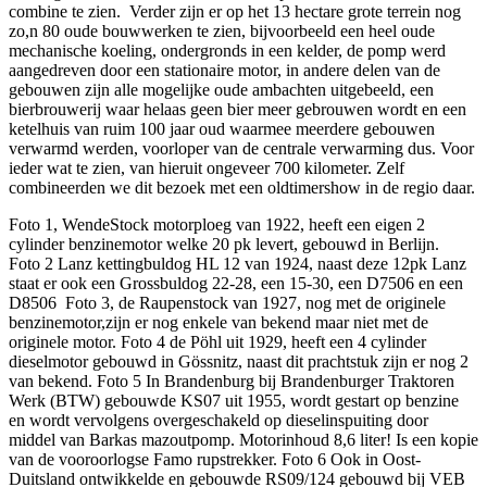
combine te zien. Verder zijn er op het 13 hectare grote terrein nog
zo,n 80 oude bouwwerken te zien, bijvoorbeeld een heel oude
mechanische koeling, ondergronds in een kelder, de pomp werd
aangedreven door een stationaire motor, in andere delen van de
gebouwen zijn alle mogelijke oude ambachten uitgebeeld, een
bierbrouwerij waar helaas geen bier meer gebrouwen wordt en een
ketelhuis van ruim 100 jaar oud waarmee meerdere gebouwen
verwarmd werden, voorloper van de centrale verwarming dus. Voor
ieder wat te zien, van hieruit ongeveer 700 kilometer. Zelf
combineerden we dit bezoek met een oldtimershow in de regio daar.
Foto 1, WendeStock motorploeg van 1922, heeft een eigen 2
cylinder benzinemotor welke 20 pk levert, gebouwd in Berlijn.
Foto 2 Lanz kettingbuldog HL 12 van 1924, naast deze 12pk Lanz
staat er ook een Grossbuldog 22-28, een 15-30, een D7506 en een
D8506 Foto 3, de Raupenstock van 1927, nog met de originele
benzinemotor,zijn er nog enkele van bekend maar niet met de
originele motor. Foto 4 de Pöhl uit 1929, heeft een 4 cylinder
dieselmotor gebouwd in Gössnitz, naast dit prachtstuk zijn er nog 2
van bekend. Foto 5 In Brandenburg bij Brandenburger Traktoren
Werk (BTW) gebouwde KS07 uit 1955, wordt gestart op benzine
en wordt vervolgens overgeschakeld op dieselinspuiting door
middel van Barkas mazoutpomp. Motorinhoud 8,6 liter! Is een kopie
van de vooroorlogse Famo rupstrekker. Foto 6 Ook in Oost-
Duitsland ontwikkelde en gebouwde RS09/124 gebouwd bij VEB