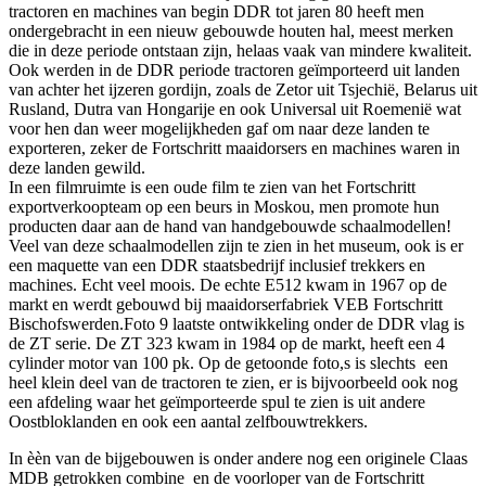
tractoren en machines van begin DDR tot jaren 80 heeft men
ondergebracht in een nieuw gebouwde houten hal, meest merken
die in deze periode ontstaan zijn, helaas vaak van mindere kwaliteit.
Ook werden in de DDR periode tractoren geïmporteerd uit landen
van achter het ijzeren gordijn, zoals de Zetor uit Tsjechië, Belarus uit
Rusland, Dutra van Hongarije en ook Universal uit Roemenië wat
voor hen dan weer mogelijkheden gaf om naar deze landen te
exporteren, zeker de Fortschritt maaidorsers en machines waren in
deze landen gewild.
In een filmruimte is een oude film te zien van het Fortschritt
exportverkoopteam op een beurs in Moskou, men promote hun
producten daar aan de hand van handgebouwde schaalmodellen!
Veel van deze schaalmodellen zijn te zien in het museum, ook is er
een maquette van een DDR staatsbedrijf inclusief trekkers en
machines. Echt veel moois. De echte E512 kwam in 1967 op de
markt en werdt gebouwd bij maaidorserfabriek VEB Fortschritt
Bischofswerden.Foto 9 laatste ontwikkeling onder de DDR vlag is
de ZT serie. De ZT 323 kwam in 1984 op de markt, heeft een 4
cylinder motor van 100 pk. Op de getoonde foto,s is slechts een
heel klein deel van de tractoren te zien, er is bijvoorbeeld ook nog
een afdeling waar het geïmporteerde spul te zien is uit andere
Oostbloklanden en ook een aantal zelfbouwtrekkers.
In èèn van de bijgebouwen is onder andere nog een originele Claas
MDB getrokken combine en de voorloper van de Fortschritt