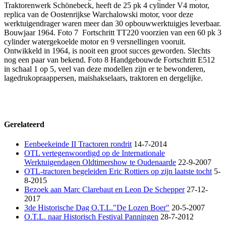
Traktorenwerk Schönebeck, heeft de 25 pk 4 cylinder V4 motor,
replica van de Oostenrijkse Warchalowski motor, voor deze
werktuigendrager waren meer dan 30 opbouwwerktuigjes leverbaar.
Bouwjaar 1964. Foto 7 Fortschritt TT220 voorzien van een 60 pk 3
cylinder watergekoelde motor en 9 versnellingen vooruit.
Ontwikkeld in 1964, is nooit een groot succes geworden. Slechts
nog een paar van bekend. Foto 8 Handgebouwde Fortschritt E512
in schaal 1 op 5, veel van deze modellen zijn er te bewonderen,
lagedrukopraappersen, maishakselaars, traktoren en dergelijke.
Gerelateerd
Eenbeekeinde II Tractoren rondrit
14-7-2014
OTL vertegenwoordigd op de Internationale
Werktuigendagen Oldtimershow te Oudenaarde
22-9-2007
OTL-tractoren begeleiden Eric Rottiers op zijn laatste tocht
5-
8-2015
Bezoek aan Marc Clarebaut en Leon De Schepper
27-12-
2017
3de Historische Dag O.T.L."De Lozen Boer"
20-5-2007
O.T.L. naar Historisch Festival Panningen
28-7-2012