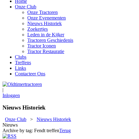
Home
Onze Club
Onze Tractoren
Onze Evenementen
Nieuws Historiek
Zoekertjes
Leden in de Kijker
Tractoren Geschiedenis
Tractor Iconen
Tractor Restauratie
Clubs
Treffens
Links
Contacteer Ons
|
Inloggen
Nieuws Historiek
Onze Club
>
Nieuws Historiek
Nieuws
Archive by tag:
Fendt treffen
Terug